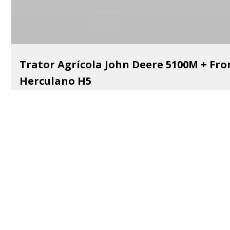
Trator Agrícola John Deere 5100M + Fro
Herculano H5
Estado:
Usado
Ano:
2015
Horas:
10000
Marca:
John Deere
Sob Consulta
Mais Informações
Adicionar aos Favoritos