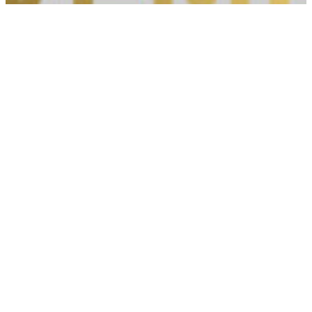
Máquina de recolha de frutos – FACMA
C200T
Estado:
Usado
Marca:
Facma
12.000€